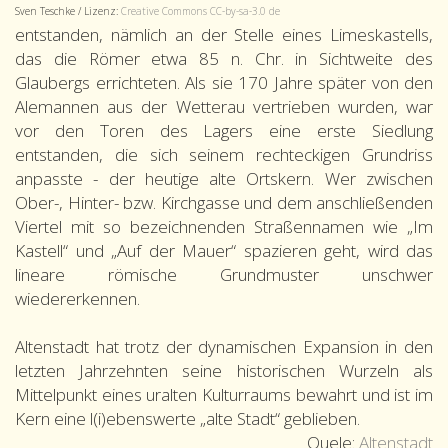
Sven Teschke / Lizenz:
Creative Commons CC-by-sa-3.0 de
entstanden, nämlich an der Stelle eines Limeskastells,
das die Römer etwa 85 n. Chr. in Sichtweite des
Glaubergs errichteten. Als sie 170 Jahre später von den
Alemannen aus der Wetterau vertrieben wurden, war
vor den Toren des Lagers eine erste Siedlung
entstanden, die sich seinem rechteckigen Grundriss
anpasste - der heutige alte Ortskern. Wer zwischen
Ober-, Hinter- bzw. Kirchgasse und dem anschließenden
Viertel mit so bezeichnenden Straßennamen wie „Im
Kastell“ und „Auf der Mauer“ spazieren geht, wird das
lineare römische Grundmuster unschwer
wiedererkennen.
Altenstadt hat trotz der dynamischen Expansion in den
letzten Jahrzehnten seine historischen Wurzeln als
Mittelpunkt eines uralten Kulturraums bewahrt und ist im
Kern eine l(i)ebenswerte „alte Stadt“ geblieben.
Quele:
Altenstadt